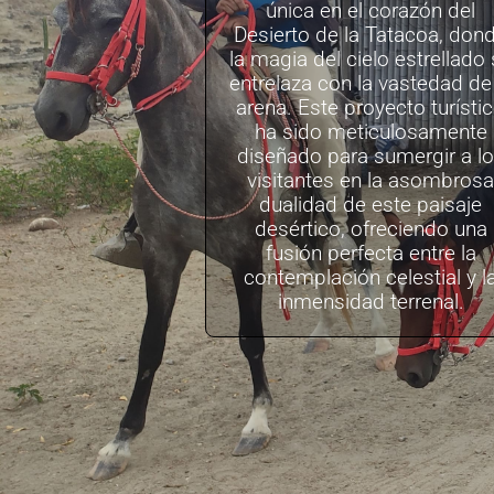
única en el corazón del
Desierto de la Tatacoa, don
la magia del cielo estrellado
entrelaza con la vastedad de 
arena. Este proyecto turísti
ha sido meticulosamente
diseñado para sumergir a l
visitantes en la asombrosa
dualidad de este paisaje
desértico, ofreciendo una
fusión perfecta entre la
contemplación celestial y l
inmensidad terrenal.