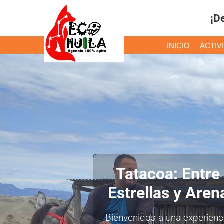
¡D
INICIO
ACTIV
Tatacoa: Entre
Estrellas y Aren
Bienvenidos a una experienc