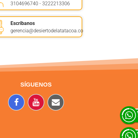
3104696740 - 3222213306
Escribanos
gerencia@desiertodelatatacoa.co
S
ÍGUENOS