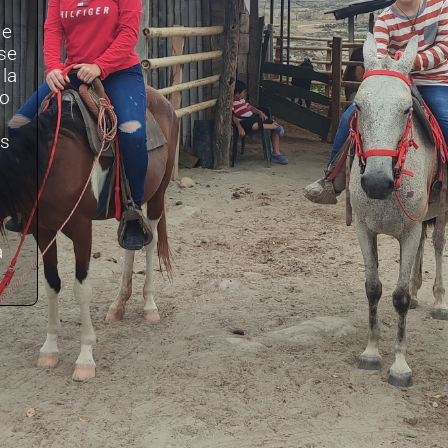
de
 se
la
co
os
a