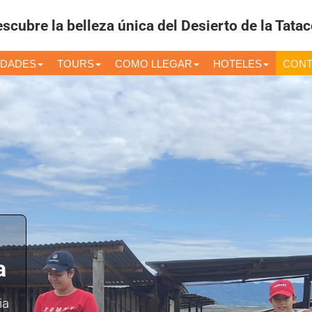
escubre la belleza única del Desierto de la Tatac
IDADES
TOURS
COMO LLEGAR
HOTELES
CONT
a
ia