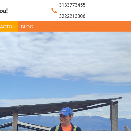
3133773455
oa!
-
3222213306
ACTO
BLOG