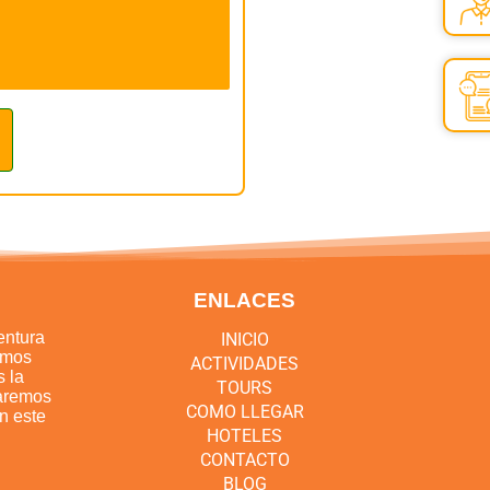
ENLACES
entura
INICIO
emos
ACTIVIDADES
s la
TOURS
zaremos
COMO LLEGAR
en este
HOTELES
CONTACTO
BLOG