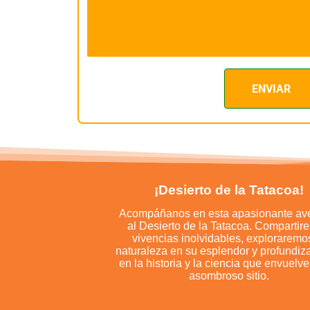
¡Desierto de la Tatacoa!
Acompáñanos en esta apasionante av
al Desierto de la Tatacoa. Compartir
vivencias inolvidables, exploraremo
naturaleza en su esplendor y profundi
en la historia y la ciencia que envuelv
asombroso sitio.