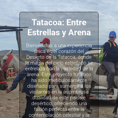
Tatacoa: Entre
Estrellas y Arena
Bienvenidos a una experiencia
única en el corazón del
Desierto de la Tatacoa, donde
la magia del cielo estrellado se
entrelaza con la vastedad de la
arena. Este proyecto turístico
ha sido meticulosamente
diseñado para sumergir a los
visitantes en la asombrosa
dualidad de este paisaje
desértico, ofreciendo una
fusión perfecta entre la
contemplación celestial y la