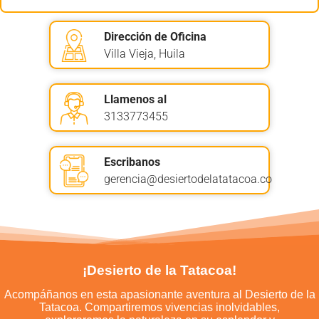
Dirección de Oficina
Villa Vieja, Huila
Llamenos al
3133773455
Escribanos
gerencia@desiertodelatatacoa.co
¡Desierto de la Tatacoa!
Acompáñanos en esta apasionante aventura al Desierto de la
Tatacoa. Compartiremos vivencias inolvidables,